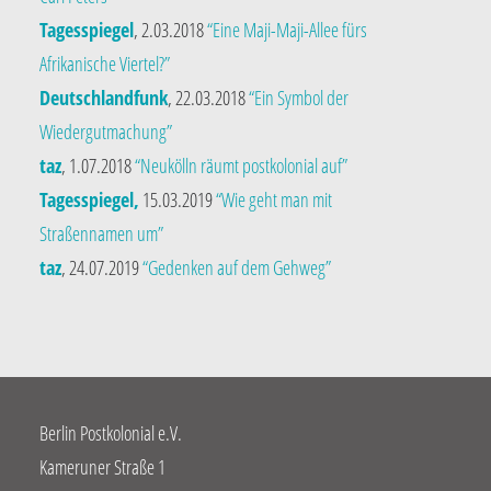
Tagesspiegel
, 2.03.2018
“Eine Maji-Maji-Allee fürs
Afrikanische Viertel?”
Deutschlandfunk
, 22.03.2018
“Ein Symbol der
Wiedergutmachung”
taz
, 1.07.2018
“Neukölln räumt postkolonial auf”
Tagesspiegel,
15.03.2019
“Wie geht man mit
Straßennamen um”
taz
, 24.07.2019
“Gedenken auf dem Gehweg”
Berlin Postkolonial e.V.
Kameruner Straße 1