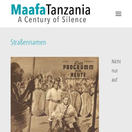
Straßennamen
KAMPAGNEN
STADTRAUM
Nicht
AUSSTELLUNGEN
nur
VORFAHREN
auf
DE
EN